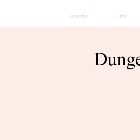
konserter
info
Dunge