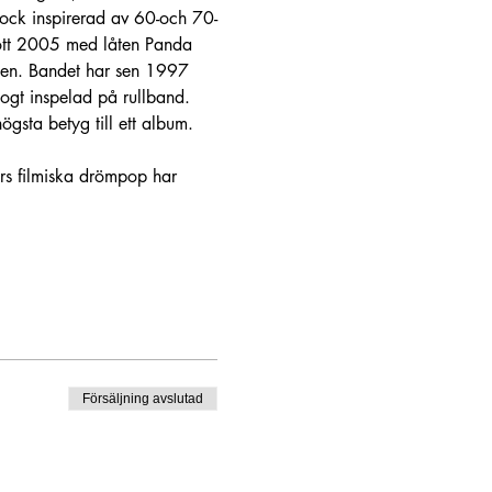
rock inspirerad av 60-och 70-
rott 2005 med låten Panda 
ien. Bandet har sen 1997 
gt inspelad på rullband. 
gsta betyg till ett album.
rs filmiska drömpop har 
Försäljning avslutad