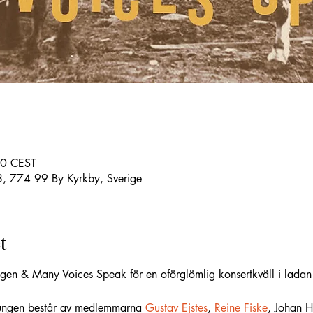
00 CEST
 774 99 By Kyrkby, Sverige
t
en & Many Voices Speak för en oförglömlig konsertkväll i ladan 
ungen består av medlemmarna 
Gustav Ejstes
, 
Reine Fiske
, Johan H