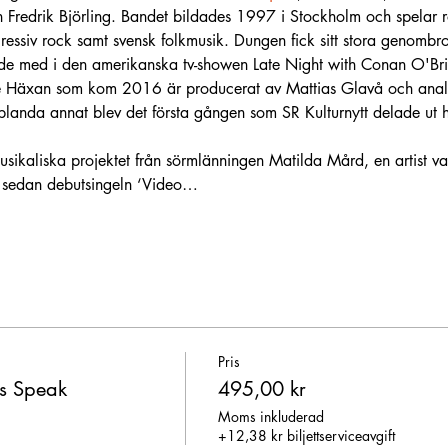
 Fredrik Björling. Bandet bildades 1997 i Stockholm och spelar 
ressiv rock samt svensk folkmusik. Dungen fick sitt stora genomb
de med i den amerikanska tv-showen Late Night with Conan O'Br
e Häxan som kom 2016 är producerat av Mattias Glavå och analo
blanda annat blev det första gången som SR Kulturnytt delade ut hö
ikaliska projektet från sörmlänningen Matilda Mård, en artist va
n sedan debutsingeln ‘Video…
Pris
s Speak
495,00 kr
Moms inkluderad
+12,38 kr biljettserviceavgift