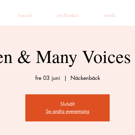
boende
jordbruket
musik
n & Many Voices
fre 03 juni
  |  
Näckenbäck
Slutsålt
Se andra evenemang