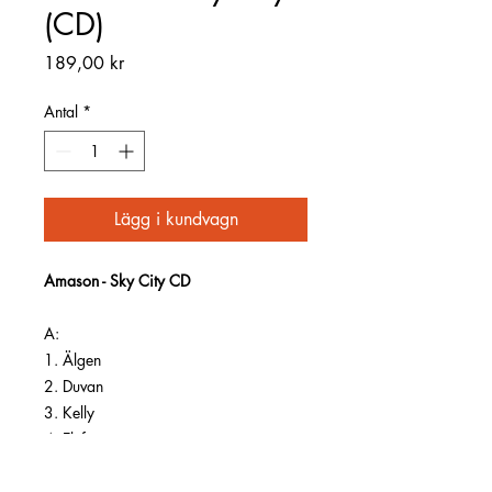
(CD)
Pris
189,00 kr
Antal
*
Lägg i kundvagn
Amason - Sky City CD
A:
1. Älgen
2. Duvan
3. Kelly
4. Elefanten
5. Went To War