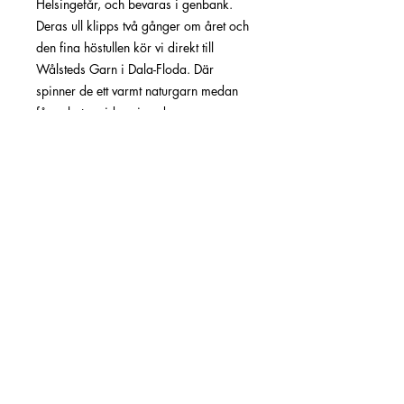
Helsingefår, och bevaras i genbank.
Deras ull klipps två gånger om året och
den fina höstullen kör vi direkt till
Wålsteds Garn i Dala-Floda. Där
spinner de ett varmt naturgarn medan
fåren betar vidare i godan ro.
Vänligen,
Cynthia, Lima, Salma, Leda, Corolla,
Celica, Kurtan, Steven, Silvio, Jaffa och
lammen
. - Genbank 2308
Färg: Grå
(finns även i andra färger, ljusgrått &
mörkgrått)
Material: 100% svensk ull
Vikt: 100g