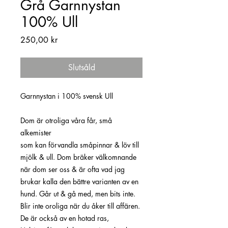
Grå Garnnystan
100% Ull
Pris
250,00 kr
Slutsåld
Garnnystan i 100% svensk Ull
Dom är otroliga våra får, små
alkemister
som kan förvandla småpinnar & löv till
mjölk & ull. Dom bräker välkomnande
när dom ser oss & är ofta vad jag
brukar kalla den bättre varianten av en
hund. Går ut & gå med, men bits inte.
Blir inte oroliga när du åker till affären.
De är också av en hotad ras,