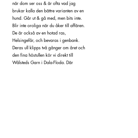
när dom ser oss & är ofta vad jag
brukar kalla den bättre varianten av en
hund. Går ut & gå med, men bits inte.
Blir inte oroliga när du åker till affären.
De är också av en hotad ras,
Helsingefår, och bevaras i genbank.
Deras ull klipps två gånger om året och
den fina höstullen kör vi direkt till
Wålsteds Garn i Dala-Floda. Där
spinner de ett varmt naturgarn medan
fåren betar vidare i godan ro.
Vänligen,
Cynthia, Lima, Salma, Leda, Corolla,
Celica, Kurtan, Steven, Silvio, Jaffa och
lammen. - Genbank 2308
Färg: Mörkgrå
(finns även i andra färger, ljusgrått &