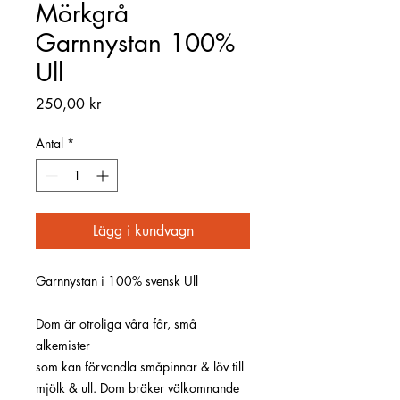
Mörkgrå
Garnnystan 100%
Ull
Pris
250,00 kr
Antal
*
Lägg i kundvagn
Garnnystan i 100% svensk Ull
Dom är otroliga våra får, små
alkemister
som kan förvandla småpinnar & löv till
mjölk & ull. Dom bräker välkomnande